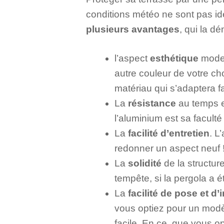
conditions météo ne sont pas idé
plusieurs avantages
, qui la 
l’aspect
esthétique
modern
autre couleur de votre ch
matériau qui s’adaptera fa
La
résistance
au temps e
l’aluminium est sa faculté
La
facilité d’entretien
. L
redonner un aspect neuf 
La
solidité
de la structur
tempête, si la pergola a é
La
facilité de pose et d’
vous optiez pour un modèl
facile. En ce, que vous o