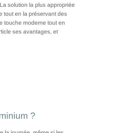
La solution la plus appropriée
se tout en la préservant des
 une touche moderne tout en
ticle ses avantages, et
uminium ?
te la journée, même si les