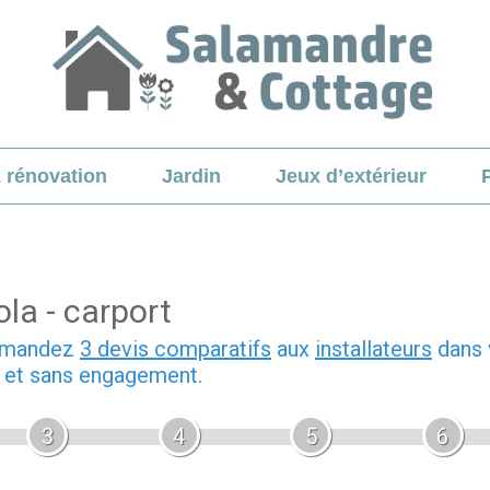
& rénovation
Jardin
Jeux d’extérieur
la - carport
demandez
3 devis comparatifs
aux
installateurs
dans 
b et sans engagement.
3
4
5
6