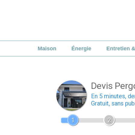
Aller
au
contenu
Maison
Énergie
Entretien 
Devis Pergo
En 5 minutes, 
Gratuit, sans pu
1
2