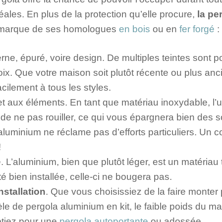
ales. En plus de la protection qu’elle procure,
la pe
démarque de ses homologues
en bois
ou en
fer forgé
:
e, épuré, voire design. De multiples teintes sont pos
oix. Que votre maison soit plutôt récente ou plus anc
cilement à tous les styles.
t aux éléments. En tant que matériau inoxydable, l’
 de ne pas rouiller, ce qui vous épargnera bien des s
’aluminium ne réclame pas d’efforts particuliers. Un c
!
e. L’aluminium, bien que plutôt léger, est un matéria
té bien installée, celle-ci ne bougera pas.
installation
. Que vous choisissiez de la faire monter
e de pergola aluminium en kit, le faible poids du m
ptiez pour une
pergola autoportante
ou adossée.