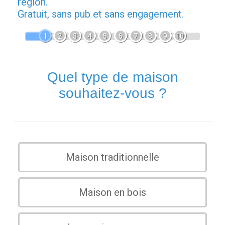
région.
Gratuit, sans pub et sans engagement.
1
2
3
4
5
6
7
8
9
10
Quel type de maison
souhaitez-vous ?
Maison traditionnelle
Maison en bois