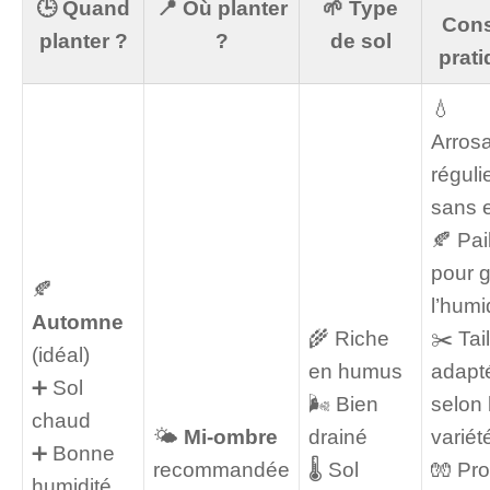
🕒 Quand
📍 Où planter
🌱 Type
Cons
planter ?
?
de sol
prat
💧
Arros
réguli
sans 
🍂 Pai
pour 
🍂
l’humi
Automne
🌾 Riche
✂️ Tail
(idéal)
en humus
adapt
➕ Sol
🌬️ Bien
selon 
chaud
🌤️
Mi-ombre
drainé
variét
➕ Bonne
recommandée
🌡️ Sol
🧤 Pro
humidité