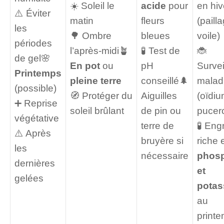
☀️ Soleil le
acide
pour
en hiv
⚠️ Éviter
matin
fleurs
(paill
les
🌳 Ombre
bleues
voile)
périodes
l’après-midi🪴
🧪 Test de
🐞
de gel🌸
En pot
ou
pH
Survei
Printemps
pleine terre
conseillé🌲
malad
(possible)
🧭 Protéger du
Aiguilles
(oïdiu
➕ Reprise
soleil brûlant
de pin ou
pucer
végétative
terre de
🧪 Eng
⚠️ Après
bruyère si
riche 
les
nécessaire
phos
dernières
et
gelées
potas
au
print