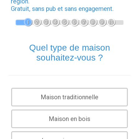
région.
Gratuit, sans pub et sans engagement.
1
2
3
4
5
6
7
8
9
10
Quel type de maison
souhaitez-vous ?
Maison traditionnelle
Maison en bois