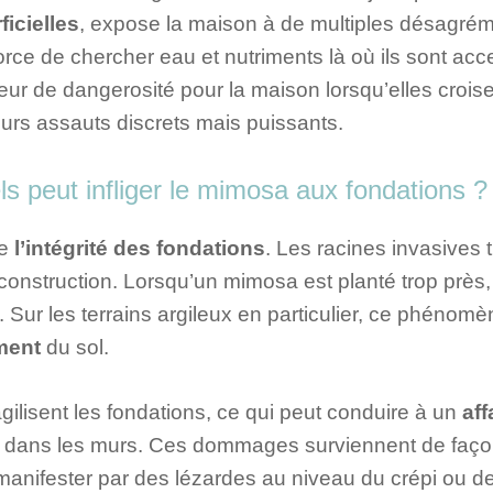
ficielles
, expose la maison à de multiples désagréme
rce de chercher eau et nutriments là où ils sont acc
eur de dangerosité pour la maison lorsqu’elles croi
leurs assauts discrets mais puissants.
 peut infliger le mimosa aux fondations ?
ne
l’intégrité des fondations
. Les racines invasives 
struction. Lorsqu’un mimosa est planté trop près, el
. Sur les terrains argileux en particulier, ce phén
ement
du sol.
agilisent les fondations, ce qui peut conduire à un
aff
dans les murs. Ces dommages surviennent de façon
 manifester par des lézardes au niveau du crépi ou d