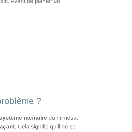
din. Avant de planter un
problème ?
 système racinaire
du mimosa.
raçant
. Cela signifie qu’il ne se