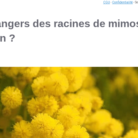
CGU
-
Confidentialité
- S
angers des racines de mimo
in ?