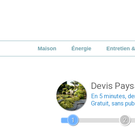
Aller
au
contenu
Maison
Énergie
Entretien 
Devis Pays
En 5 minutes, 
Gratuit, sans pu
1
2