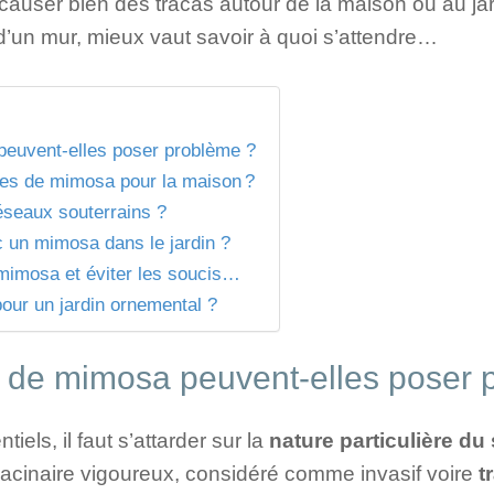
causer bien des tracas autour de la maison ou au jar
’un mur, mieux vaut savoir à quoi s’attendre…
peuvent-elles poser problème ?
nes de mimosa pour la maison ?
éseaux souterrains ?
c un mimosa dans le jardin ?
 mimosa et éviter les soucis…
our un jardin ornemental ?
s de mimosa peuvent-elles poser 
iels, il faut s’attarder sur la
nature particulière du
acinaire vigoureux, considéré comme invasif voire
t