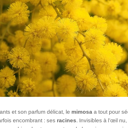
nts et son parfum délicat, le
mimosa
a tout pour sé
parfois encombrant : ses
racines
. Invisibles à l’œil n