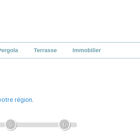
Pergola
Terrasse
Immobilier
otre région.
5
6