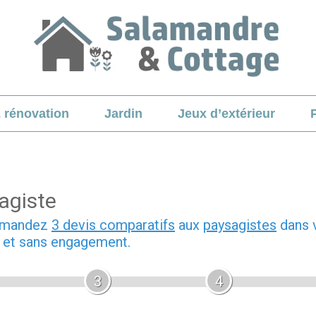
& rénovation
Jardin
Jeux d’extérieur
agiste
demandez
3 devis comparatifs
aux
paysagistes
dans v
b et sans engagement.
3
4