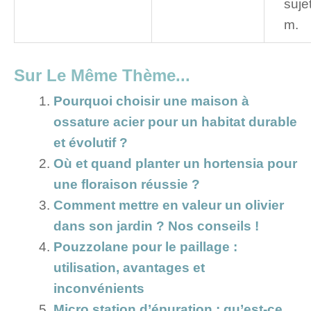
suje
m.
Sur Le Même Thème...
Pourquoi choisir une maison à
ossature acier pour un habitat durable
et évolutif ?
Où et quand planter un hortensia pour
une floraison réussie ?
Comment mettre en valeur un olivier
dans son jardin ? Nos conseils !
Pouzzolane pour le paillage :
utilisation, avantages et
inconvénients
Micro station d’épuration : qu’est-ce