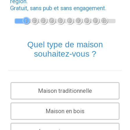
région.
Gratuit, sans pub et sans engagement.
1
2
3
4
5
6
7
8
9
10
Quel type de maison
souhaitez-vous ?
Maison traditionnelle
Maison en bois