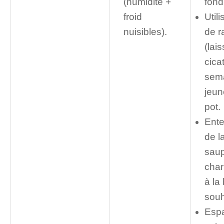
(humidité +
fond
froid
Util
nuisibles).
de r
(lais
cicat
sema
jeun
pot.
Ente
de l
sau
char
à la
souh
Espa