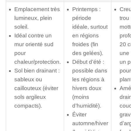
Emplacement très
Printemps :
Creu
lumineux, plein
période
trou
soleil.
idéale, surtout
mott
Idéal contre un
en régions
prof
mur orienté sud
froides (fin
20 c
pour
des gelées).
une 
chaleur/protection.
Début d’été :
un p
Sol bien drainant :
possible dans
pour
sableux ou
les régions à
plan
caillouteux (éviter
hivers doux
Amél
sols argileux
(moins
drai
compacts).
d’humidité).
cou
Éviter
grav
automne/hiver
d’ar