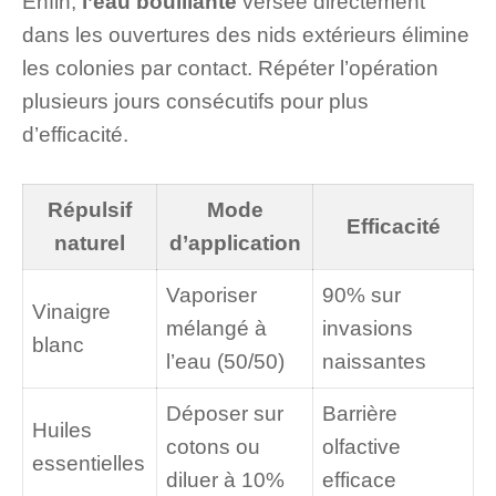
Enfin,
l’eau bouillante
versée directement
dans les ouvertures des nids extérieurs élimine
les colonies par contact. Répéter l’opération
plusieurs jours consécutifs pour plus
d’efficacité.
Répulsif
Mode
Efficacité
naturel
d’application
Vaporiser
90% sur
Vinaigre
mélangé à
invasions
blanc
l’eau (50/50)
naissantes
Déposer sur
Barrière
Huiles
cotons ou
olfactive
essentielles
diluer à 10%
efficace