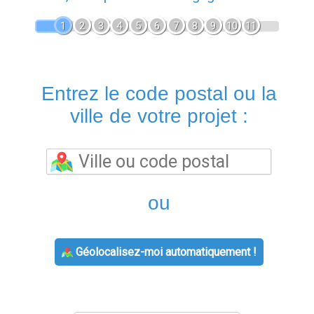
1
2
3
4
5
6
7
8
9
10
11
Entrez le code postal ou la
ville de votre projet :
ou
Géolocalisez-moi automatiquement !